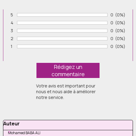
5
Nombre de v
0
Pourcenta
(0%)
Vote :
4
Nombre de v
0
Pourcenta
(0%)
Vote :
3
Nombre de v
0
Pourcenta
(0%)
Vote :
2
Nombre de v
0
Pourcenta
(0%)
Vote :
1
Nombre de v
0
Pourcenta
(0%)
Vote :
Votre avis est important pour
nous et nous aide à améliorer
notre service.
Sauter le bloc Auteur
Auteur
Mohamed BABA ALI