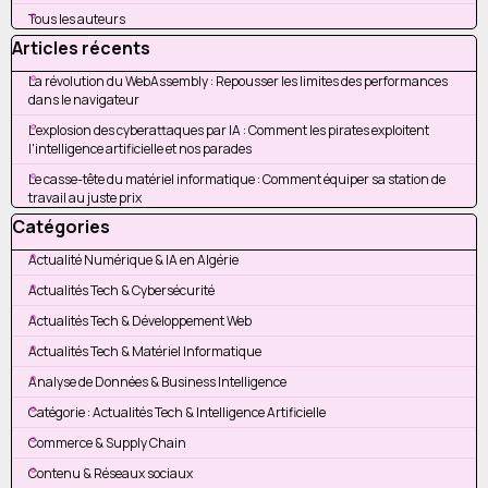
Tous les auteurs
Sauter le bloc Articles récents
Articles récents
La révolution du WebAssembly : Repousser les limites des performances
dans le navigateur
L'explosion des cyberattaques par IA : Comment les pirates exploitent
l'intelligence artificielle et nos parades
Le casse-tête du matériel informatique : Comment équiper sa station de
travail au juste prix
Sauter le bloc Catégories
Catégories
Actualité Numérique & IA en Algérie
Actualités Tech & Cybersécurité
Actualités Tech & Développement Web
Actualités Tech & Matériel Informatique
Analyse de Données & Business Intelligence
Catégorie : Actualités Tech & Intelligence Artificielle
Commerce & Supply Chain
Contenu & Réseaux sociaux