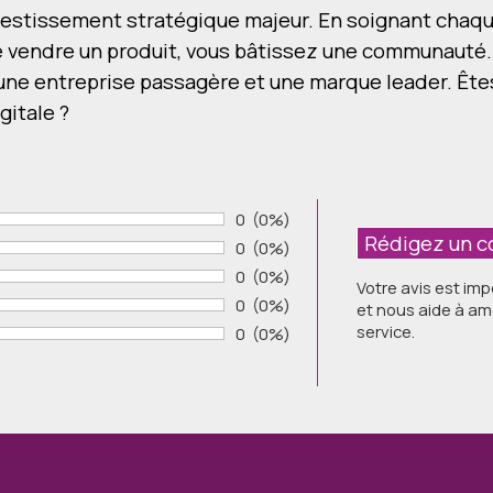
 investissement stratégique majeur. En soignant chaq
e vendre un produit, vous bâtissez une communauté.
e une entreprise passagère et une marque leader. Ête
gitale ?
Nombre de votes :
0
Pourcentage des évaluations:
(0%)
Nombre de votes :
0
Pourcentage des évaluations:
(0%)
Nombre de votes :
0
Pourcentage des évaluations:
(0%)
Votre avis est im
Nombre de votes :
0
Pourcentage des évaluations:
(0%)
et nous aide à am
service.
Nombre de votes :
0
Pourcentage des évaluations:
(0%)