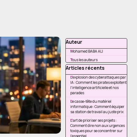
Sauter le bloc Auteur
Auteur
Mohamed BABA ALI
Tous les auteurs
Sauter le bloc Articles réce
Articles récents
L'explosion des cyberattaques par
IA : Comment les pirates exploitent
l'intelligence artificielle et nos
parades
Le casse-tête du matériel
informatique : Comment équiper
sa station de travail au juste prix
L'art de prioriser ses projets :
Comment dire non aux urgences
toxiques pour se concentrer sur
l'essentiel