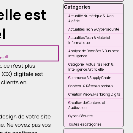
Sauter le bloc Catégories
Catégories
elle est
Actualité Numérique & IA en
Algérie
l
Actualités Tech & Cybersécurité
Actualités Tech & Matériel
Informatique
Analyse de Données & Business
Intelligence
التسو
Catégorie : Actualités Tech &
 ce n'est plus
Intelligence Artificielle
(CX) digitale est
Commerce & Supply Chain
 clients en
Contenu & Réseaux sociaux
Création Web & Marketing Digital
Création de Contenu et
Audiovisuel
design de votre site
Cyber-Sécurité
ue. Ne voyez pas vos
Toutes les catégories
Sauter le bloc
n de confiance