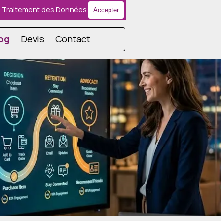
r le Traitement des Données.
Accepter
e menu
og
Devis
Contact