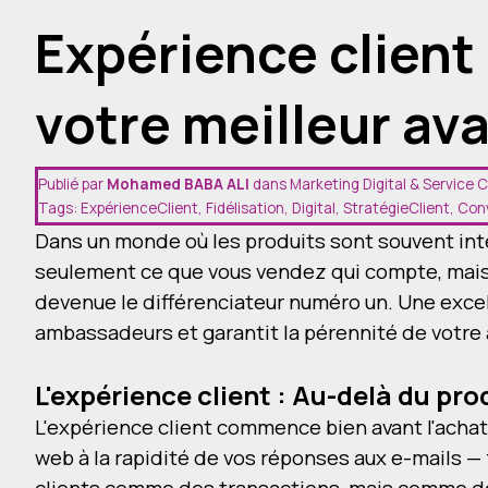
Devis
Contact
Expérience client 
votre meilleur av
Publié par
Mohamed BABA ALI
dans
Marketing Digital & Service C
Tags:
ExpérienceClient
,
Fidélisation
,
Digital
,
StratégieClient
,
Con
Dans un monde où les produits sont souvent inte
seulement ce que vous vendez qui compte, mais l
devenue le différenciateur numéro un. Une excell
ambassadeurs et garantit la pérennité de votre a
L'expérience client : Au-delà du prod
L'expérience client commence bien avant l'achat
web à la rapidité de vos réponses aux e-mails —
clients comme des transactions, mais comme des