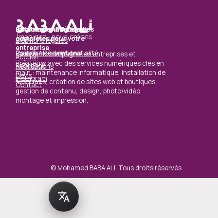
Solutions numériques
Ressources & Actualités
Informations & Légal
complètes pour votre
Blog
Mentions légales
entreprise
Galerie / Réalisations
Politique de confidentialité
Baba Ali accompagne les entreprises et
Accueil
créateurs avec des services numériques clés en
Facebook
Réalisations
main : maintenance informatique, installation de
Devis
Instagram
systèmes, création de sites web et boutiques,
Contact
gestion de contenu, design, photo/vidéo,
montage et impression.
© Mohamed BABA ALI. Tous droits réservés.
Retourner au contenu