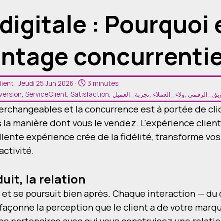
digitale : Pourquoi 
antage concurrentie
lient
· Jeudi 25 Jun 2026 ·
3 minutes
version
,
ServiceClient
,
Satisfaction
,
تجربة_العميل
,
ولاء_العملاء
,
يق_الرقمي
rchangeables et la concurrence est à portée de clic,
a manière dont vous le vendez. L'expérience client 
ente expérience crée de la fidélité, transforme vos
ctivité.
uit, la relation
 et se poursuit bien après. Chaque interaction — du 
 façonne la perception que le client a de votre marq
 partenaires avec qui vous construisez une relatio