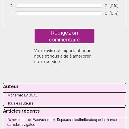
Vote :
2
Nombre de v
0
Pourcenta
(0%)
Vote :
1
Nombre de v
0
Pourcenta
(0%)
Vote :
Votre avis est important pour
nous et nous aide à améliorer
notre service.
Sauter le bloc Auteur
Auteur
Mohamed BABA ALI
Tous les auteurs
Sauter le bloc Articles récents
Articles récents
La révolution du WebAssembly : Repousser les limites des performances
dans le navigateur