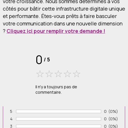
votre croissance. Nous sommes déterminés à vos
côtés pour bâtir cette infrastructure digitale unique
et performante. Étes-vous prêts à faire basculer
votre communication dans une nouvelle dimension
?
Cliquez ici pour remplir votre demande !
0
/
5
Il n'y a toujours pas de
commentaire.
5
Nombre de v
0
Pourcenta
(0%)
Vote :
4
Nombre de v
0
Pourcenta
(0%)
Vote :
3
Nombre de v
0
Pourcenta
(0%)