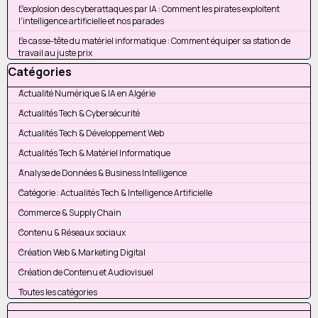
L'explosion des cyberattaques par IA : Comment les pirates exploitent
l'intelligence artificielle et nos parades
Le casse-tête du matériel informatique : Comment équiper sa station de
travail au juste prix
Sauter le bloc Catégories
Catégories
Actualité Numérique & IA en Algérie
Actualités Tech & Cybersécurité
Actualités Tech & Développement Web
Actualités Tech & Matériel Informatique
Analyse de Données & Business Intelligence
Catégorie : Actualités Tech & Intelligence Artificielle
Commerce & Supply Chain
Contenu & Réseaux sociaux
Création Web & Marketing Digital
Création de Contenu et Audiovisuel
Toutes les catégories
Sauter le bloc