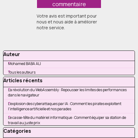
Votre avis est important pour
nous et nous aide à améliorer
notre service.
Sauter le bloc Auteur
Auteur
Mohamed BABA ALI
Tous les auteurs
Sauter le bloc Articles récents
Articles récents
La révolution du WebAssembly : Repousser les limites des performances
dans le navigateur
L'explosion des cyberattaques par IA : Comment les pirates exploitent
l'intelligence artificielle et nos parades
Le casse-tête du matériel informatique : Comment équiper sa station de
travail au juste prix
Sauter le bloc Catégories
Catégories