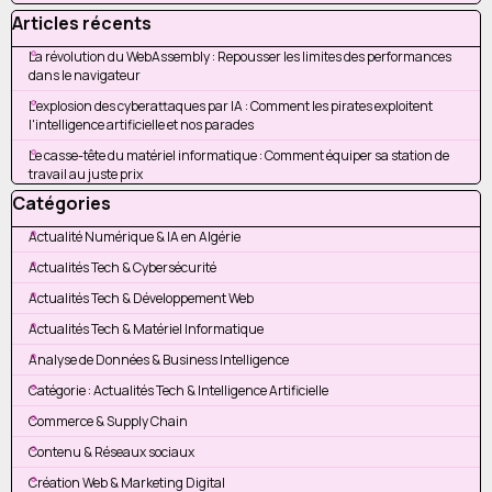
Sauter le bloc Articles récents
Articles récents
La révolution du WebAssembly : Repousser les limites des performances
dans le navigateur
L'explosion des cyberattaques par IA : Comment les pirates exploitent
l'intelligence artificielle et nos parades
Le casse-tête du matériel informatique : Comment équiper sa station de
travail au juste prix
Sauter le bloc Catégories
Catégories
Actualité Numérique & IA en Algérie
Actualités Tech & Cybersécurité
Actualités Tech & Développement Web
Actualités Tech & Matériel Informatique
Analyse de Données & Business Intelligence
Catégorie : Actualités Tech & Intelligence Artificielle
Commerce & Supply Chain
Contenu & Réseaux sociaux
Création Web & Marketing Digital