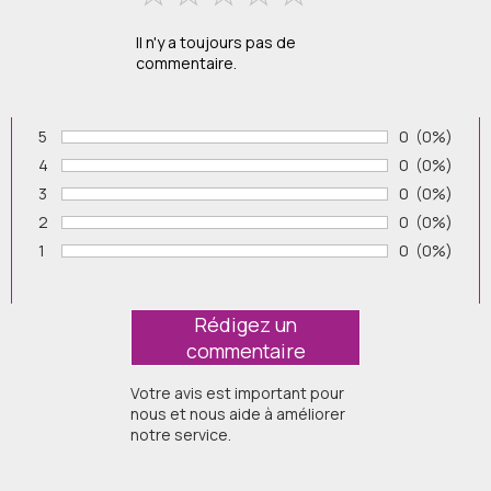
Il n'y a toujours pas de
commentaire.
5
Nombre de v
0
Pourcenta
(0%)
Vote :
4
Nombre de v
0
Pourcenta
(0%)
Vote :
3
Nombre de v
0
Pourcenta
(0%)
Vote :
2
Nombre de v
0
Pourcenta
(0%)
Vote :
1
Nombre de v
0
Pourcenta
(0%)
Vote :
Votre avis est important pour
nous et nous aide à améliorer
notre service.