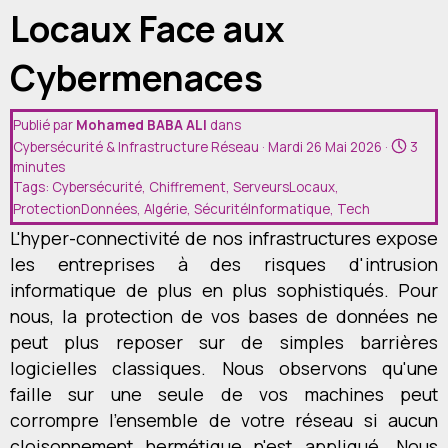
Devis
Locaux Face aux
Contact
Cybermenaces
Publié par
Mohamed BABA ALI
dans
Cybersécurité & Infrastructure Réseau
· Mardi 26 Mai 2026 ·
3
minutes
Tags:
Cybersécurité
,
Chiffrement
,
ServeursLocaux
,
ProtectionDonnées
,
Algérie
,
SécuritéInformatique
,
Tech
L'hyper-connectivité de nos infrastructures expose
les entreprises à des risques d'intrusion
informatique de plus en plus sophistiqués. Pour
nous, la protection de vos bases de données ne
peut plus reposer sur de simples barrières
logicielles classiques. Nous observons qu'une
faille sur une seule de vos machines peut
corrompre l'ensemble de votre réseau si aucun
cloisonnement hermétique n'est appliqué. Nous