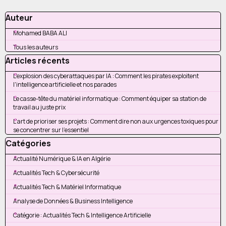
Sauter le bloc Auteur
Auteur
Mohamed BABA ALI
Tous les auteurs
Sauter le bloc Articles récents
Articles récents
L'explosion des cyberattaques par IA : Comment les pirates exploitent
l'intelligence artificielle et nos parades
Le casse-tête du matériel informatique : Comment équiper sa station de
travail au juste prix
L'art de prioriser ses projets : Comment dire non aux urgences toxiques pour
se concentrer sur l'essentiel
Sauter le bloc Catégories
Catégories
Actualité Numérique & IA en Algérie
Actualités Tech & Cybersécurité
Actualités Tech & Matériel Informatique
Analyse de Données & Business Intelligence
Catégorie : Actualités Tech & Intelligence Artificielle