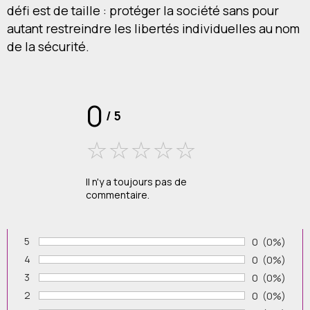
défi est de taille : protéger la société sans pour
autant restreindre les libertés individuelles au nom
de la sécurité.
0
/
5
Il n'y a toujours pas de
commentaire.
5
Nombre de v
0
Pourcenta
(0%)
Vote :
4
Nombre de v
0
Pourcenta
(0%)
Vote :
3
Nombre de v
0
Pourcenta
(0%)
Vote :
2
Nombre de v
0
Pourcenta
(0%)
Vote :