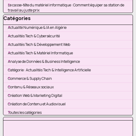
Le casse-tête du matériel informatique : Comment équiper sa station de
travail au juste prix
Sauter le bloc Catégories
Catégories
Actualité Numérique & IA en Algérie
Actualités Tech & Cybersécurité
Actualités Tech & Développement Web
Actualités Tech & Matériel Informatique
Analyse de Données & Business Intelligence
Catégorie : Actualités Tech & Intelligence Artificielle
Commerce & Supply Chain
Contenu & Réseaux sociaux
Création Web & Marketing Digital
Création de Contenu et Audiovisuel
Toutes les catégories
Sauter le bloc