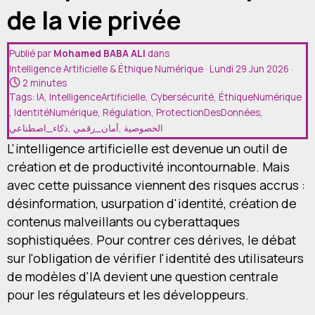
Devis
de la vie privée
Contact
Publié par
Mohamed BABA ALI
dans
Intelligence Artificielle & Éthique Numérique
· Lundi 29 Jun 2026 ·
2 minutes
Tags:
IA
,
IntelligenceArtificielle
,
Cybersécurité
,
ÉthiqueNumérique
,
IdentitéNumérique
,
Régulation
,
ProtectionDesDonnées
,
ذكاء_اصطناعي
,
أمان_رقمي
,
الخصوصية
L'intelligence artificielle est devenue un outil de
création et de productivité incontournable. Mais
avec cette puissance viennent des risques accrus :
désinformation, usurpation d'identité, création de
contenus malveillants ou cyberattaques
sophistiquées. Pour contrer ces dérives, le débat
sur l'obligation de vérifier l'identité des utilisateurs
de modèles d'IA devient une question centrale
pour les régulateurs et les développeurs.