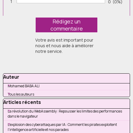
1
Nombre de v
0
Pourcenta
(0%)
Vote :
Votre avis est important pour
nous et nous aide à améliorer
notre service.
Sauter le bloc Auteur
Auteur
Mohamed BABA ALI
Tous les auteurs
Sauter le bloc Articles récents
Articles récents
La révolution du WebAssembly : Repousser les limites des performances
dans le navigateur
L'explosion des cyberattaques par IA : Comment les pirates exploitent
l'intelligence artificielle et nos parades