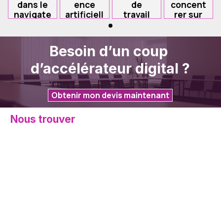
dans le
ence
de
concent
navigate
artificiell
travail
rer sur
ur
e et nos
au juste
l'essenti
parades
prix
el
Mohamed BABA ALI
Mohamed BABA ALI
Mohamed BABA ALI
Mohamed BA
Besoin d’un coup 
07/08/26
06/08/26
05/08/26
02/08/26
d’accélérateur digital ?
Obtenir mon devis maintenant
Nous trouver