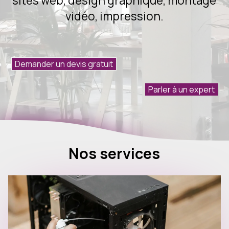
sites web, design graphique, montage
Devis
Contact
vidéo, impression.
Notre
méthode
en
4
étapes
Réalisations
Demander un devis gratuit
récentes
Parler à un expert
Nos services