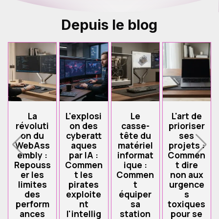
Depuis le blog
La
L'explosi
Le
L'art de
révoluti
on des
casse-
prioriser
on du
cyberatt
tête du
ses
WebAss
aques
matériel
projets :
embly :
par IA :
informat
Commen
Repouss
Commen
ique :
t dire
er les
t les
Commen
non aux
limites
pirates
t
urgence
des
exploite
équiper
s
perform
nt
sa
toxiques
ances
l'intellig
station
pour se