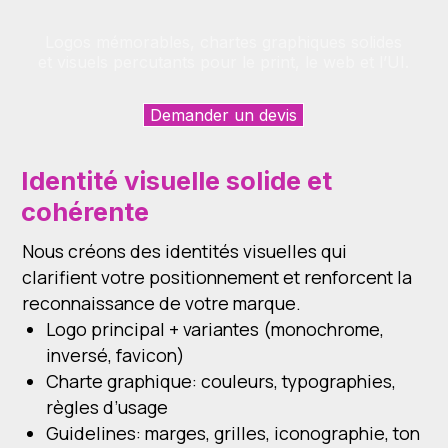
Devis
Contact
FAQ
Logos mémorables, chartes graphiques solides
design
et visuels percutants pour le print, le web et l’UI.
Contact
rapide
Demander un devis
Identité visuelle solide et
cohérente
Nous créons des identités visuelles qui
clarifient votre positionnement et renforcent la
reconnaissance de votre marque.
Logo principal + variantes (monochrome,
inversé, favicon)
Charte graphique: couleurs, typographies,
règles d’usage
Guidelines: marges, grilles, iconographie, ton