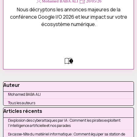
Mohamed BABA ALI
20/05/26
Devis
Contact
Nous décryptons les annonces majeures de la
conférence Google I/O 2026 et leur impact sur votre
écosystème numérique.
Sauter le bloc Auteur
Auteur
Mohamed BABA ALI
Tous les auteurs
Sauter le bloc Articles récents
Articles récents
L'explosion des cyberattaques par IA : Comment les pirates exploitent
l'intelligence artificielle et nos parades
Le casse-tête du matériel informatique : Comment équiper sa station de