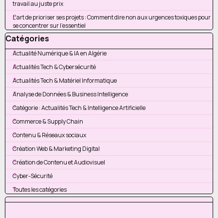
travail au juste prix
L'art de prioriser ses projets : Comment dire non aux urgences toxiques pour
se concentrer sur l'essentiel
Sauter le bloc Catégories
Catégories
Actualité Numérique & IA en Algérie
Actualités Tech & Cybersécurité
Actualités Tech & Matériel Informatique
Analyse de Données & Business Intelligence
Catégorie : Actualités Tech & Intelligence Artificielle
Commerce & Supply Chain
Contenu & Réseaux sociaux
Création Web & Marketing Digital
Création de Contenu et Audiovisuel
Cyber-Sécurité
Toutes les catégories
Sauter le bloc