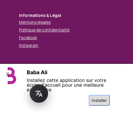
Informations & Légal
Mentions légales
Politique de confidentialité
Facebook
Instagram
Baba Ali
X
© Mohamed BABA ALI. Tous droits réservés.
Installez cette application sur votre
Retourner au contenu
écran d'accueil pour une meilleure
expérience
Installer