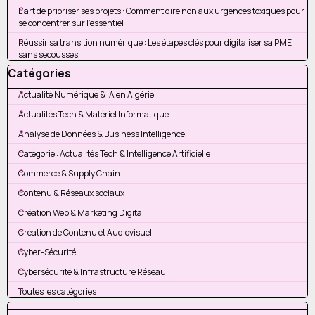
L'art de prioriser ses projets : Comment dire non aux urgences toxiques pour
se concentrer sur l'essentiel
Réussir sa transition numérique : Les étapes clés pour digitaliser sa PME
sans secousses
Sauter le bloc Catégories
Catégories
Actualité Numérique & IA en Algérie
Actualités Tech & Matériel Informatique
Analyse de Données & Business Intelligence
Catégorie : Actualités Tech & Intelligence Artificielle
Commerce & Supply Chain
Contenu & Réseaux sociaux
Création Web & Marketing Digital
Création de Contenu et Audiovisuel
Cyber-Sécurité
Cybersécurité & Infrastructure Réseau
Toutes les catégories
Sauter le bloc