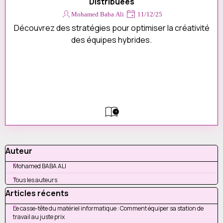
Distribuées
Devis
Contact
Mohamed Baba Ali
11/12/25
Découvrez des stratégies pour optimiser la créativité
des équipes hybrides.
Sauter le bloc Auteur
Auteur
Mohamed BABA ALI
Tous les auteurs
Sauter le bloc Articles récents
Articles récents
Le casse-tête du matériel informatique : Comment équiper sa station de
travail au juste prix