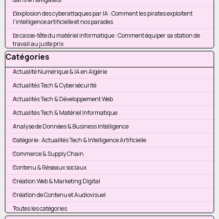
L'explosion des cyberattaques par IA : Comment les pirates exploitent
l'intelligence artificielle et nos parades
Le casse-tête du matériel informatique : Comment équiper sa station de
travail au juste prix
Sauter le bloc Catégories
Catégories
Actualité Numérique & IA en Algérie
Actualités Tech & Cybersécurité
Actualités Tech & Développement Web
Actualités Tech & Matériel Informatique
Analyse de Données & Business Intelligence
Catégorie : Actualités Tech & Intelligence Artificielle
Commerce & Supply Chain
Contenu & Réseaux sociaux
Création Web & Marketing Digital
Création de Contenu et Audiovisuel
Toutes les catégories