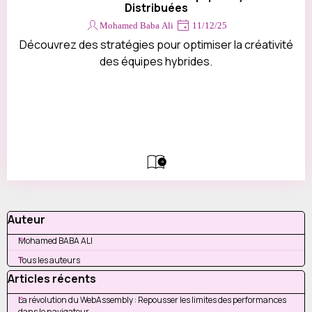
Devis
Distribuées
Contact
Mohamed Baba Ali
11/12/25
Découvrez des stratégies pour optimiser la créativité
des équipes hybrides.
Sauter le bloc Auteur
Auteur
Mohamed BABA ALI
Tous les auteurs
Sauter le bloc Articles récents
Articles récents
La révolution du WebAssembly : Repousser les limites des performances
dans le navigateur