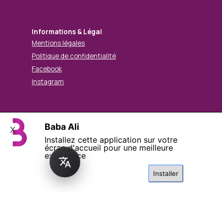
Informations & Légal
Mentions légales
Politique de confidentialité
Facebook
Instagram
Baba Ali
X
© Mohamed BABA ALI. Tous droits réservés.
Installez cette application sur votre
Retourner au contenu
écran d'accueil pour une meilleure
expérience
Installer