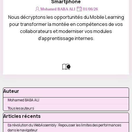
Smartphone
Devis
Contact
Mohamed BABA ALI
01/06/26
Nous décryptons les opportunités du Mobile Learning
pour transformer la montée en compétences de vos
collaborateurs et moderniser vos modules
d'apprentissage internes.
Sauter le bloc Auteur
Auteur
Mohamed BABA ALI
Tous les auteurs
Sauter le bloc Articles récents
Articles récents
La révolution du WebAssembly : Repousser les limites des performances
dans le navigateur