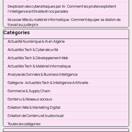
L'explosion des cyberattaques par IA : Comment les pirates exploitent
l'intelligence artificielle et nos parades
Le casse-tête du matériel informatique : Comment équiper sa station de
travail au juste prix
Sauter le bloc Catégories
Catégories
Actualité Numérique & IA en Algérie
Actualités Tech & Cybersécurité
Actualités Tech & Développement Web
Actualités Tech & Matériel Informatique
Analyse de Données & Business Intelligence
Catégorie : Actualités Tech & Intelligence Artificielle
Commerce & Supply Chain
Contenu & Réseaux sociaux
Création Web & Marketing Digital
Création de Contenu et Audiovisuel
Toutes les catégories
Sauter le bloc