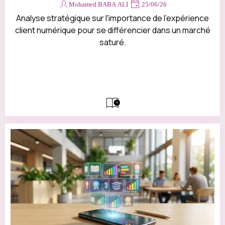
Devis
Mohamed BABA ALI
25/06/26
Contact
Analyse stratégique sur l'importance de l'expérience
client numérique pour se différencier dans un marché
saturé.