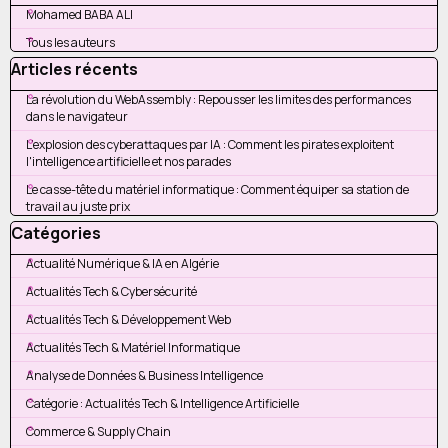
Mohamed BABA ALI
Tous les auteurs
Sauter le bloc Articles récents
Articles récents
La révolution du WebAssembly : Repousser les limites des performances
dans le navigateur
L'explosion des cyberattaques par IA : Comment les pirates exploitent
l'intelligence artificielle et nos parades
Le casse-tête du matériel informatique : Comment équiper sa station de
travail au juste prix
Sauter le bloc Catégories
Catégories
Actualité Numérique & IA en Algérie
Actualités Tech & Cybersécurité
Actualités Tech & Développement Web
Actualités Tech & Matériel Informatique
Analyse de Données & Business Intelligence
Catégorie : Actualités Tech & Intelligence Artificielle
Commerce & Supply Chain