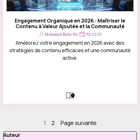
Engagement Organique en 2026 : Maîtriser le
Contenu à Valeur Ajoutée et la Communauté
Mohamed Baba Ali
02/12/25
Améliorez votre engagement en 2026 avec des
stratégies de contenu efficaces et une communauté
active.
Page actuelle :
1
Aller à la page :
2
Page suivante
Sauter le bloc Auteur
Auteur